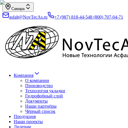
Самара
asfalt@NovTecAs.ru
+7 (987) 818-44-54
8 (800) 707-04-71
Компания
О компании
Производство
Технология укладки
Гидрофобный слой
Документы
Наши партнёры
Чёрный список
Продукция
Наши проекты
Дилерам