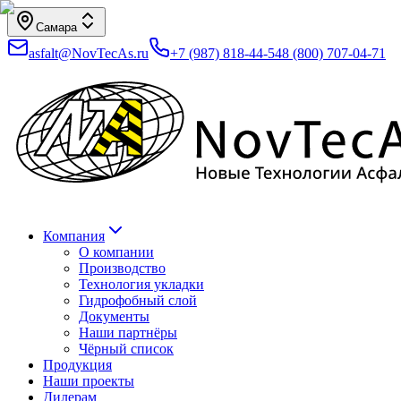
Самара
asfalt@NovTecAs.ru
+7 (987) 818-44-54
8 (800) 707-04-71
Компания
О компании
Производство
Технология укладки
Гидрофобный слой
Документы
Наши партнёры
Чёрный список
Продукция
Наши проекты
Дилерам